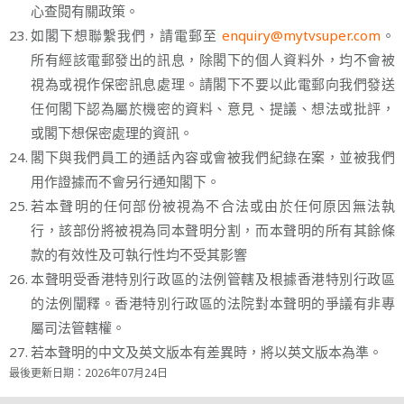
心查閱有關政策。
23.
如閣下想聯繫我們，請電郵至
enquiry@mytvsuper.com
。
所有經該電郵發出的訊息，除閣下的個人資料外，均不會被
視為或視作保密訊息處理。請閣下不要以此電郵向我們發送
任何閣下認為屬於機密的資料、意見、提議、想法或批評，
或閣下想保密處理的資訊。
24.
閣下與我們員工的通話內容或會被我們紀錄在案，並被我們
用作證據而不會另行通知閣下。
25.
若本聲明的任何部份被視為不合法或由於任何原因無法執
行，該部份將被視為同本聲明分割，而本聲明的所有其餘條
款的有效性及可執行性均不受其影響
26.
本聲明受香港特別行政區的法例管轄及根據香港特別行政區
的法例闡釋。香港特別行政區的法院對本聲明的爭議有非專
屬司法管轄權。
27.
若本聲明的中文及英文版本有差異時，將以英文版本為準。
最後更新日期：2026年07月24日