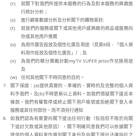
(r)
就閣下對我們所提供本服務的行為及對本服務的興趣進
行統計分析；
(s)
進行顧客數據分析及分析閣下的購物喜好;
(t)
就我們的服務或閣下或其他用戶感興趣的商品或服務向
你或其他用戶推薦
(u)
為用作廣告投放及個性化廣告用途（見第8段 - 「個人資
料用作投放及個性化廣告」）; 及
(v)
為我們的積分獎勵計劃myTV SUPER Jetso作兌換用途
及
(w)
任何其他閣下不時同意的目的。
7.
閣下保證：(a)提供真實的、準確的、實時的及完整的個人資
料予我們，及(b)不時更新以上資料。如我們懷疑閣下違反本
條款，我們有權暫停或終止閣下用戶賬號或拒絶閣下登入本
服務或其任何部份，而不須另行通知
8.
如我們認為有需要向閣下提出任何行動（包括但不限於向閣
下追討欠款或其他原因），閣下明確同意我們可以依據閣下
提供的個人資料來作識別閣下身份及向閣下提出法律訴訟之