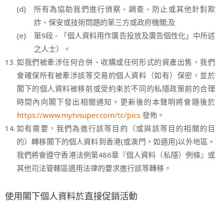
(d)
所有為協助我們進行偵察、調查、防止或其他針對欺
詐、保安或技術問題的第三方或政府機關;及
(e)
第9段 - 「個人資料用作廣告投放及廣告個性化」中所述
之人士）。
13.
如我們被牽涉任何合併、收購或任何形式的資產出售，我們
會確保所有被牽涉該等交易的個人資料（如有）保密，並於
閣下的個人資料被移前或受約束於不同的私隱政策前的合理
時間內向閣下發出相關通知。更新後的本聲明將會隨後於
https://www.mytvsuper.com/tc/pics
發佈。
14.
如有需要，我們為進行該等目的（或與該等目的相關的目
的）轉移閣下的個人資料到香港(或澳門，如適用)以外地區。
我們將會遵守香港法例第486章『個人資料（私隱）例條』或
其他司法管轄區適用法律的要求進行該等轉移。
使用閣下個人資料於直接促銷活動