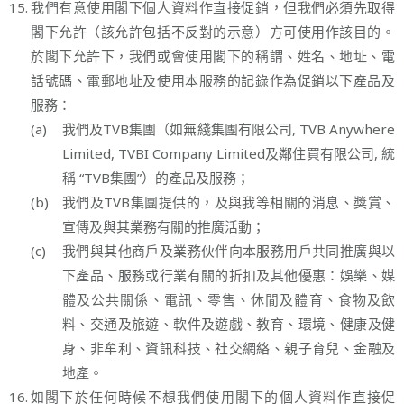
15.
我們有意使用閣下個人資料作直接促銷，但我們必須先取得
閣下允許（該允許包括不反對的示意）方可使用作該目的。
於閣下允許下，我們或會使用閣下的稱謂、姓名、地址、電
話號碼、電郵地址及使用本服務的記錄作為促銷以下產品及
服務：
(a)
我們及TVB集團（如無綫集團有限公司, TVB Anywhere
Limited, TVBI Company Limited及鄰住買有限公司, 統
稱 “TVB集團”）的產品及服務；
(b)
我們及TVB集團提供的，及與我等相關的消息、獎賞、
宣傳及與其業務有關的推廣活動；
(c)
我們與其他商戶及業務伙伴向本服務用戶共同推廣與以
下產品、服務或行業有關的折扣及其他優惠：娛樂、媒
體及公共關係、電訊、零售、休閒及體育、食物及飲
料、交通及旅遊、軟件及遊戲、教育、環境、健康及健
身、非牟利、資訊科技、社交網絡、親子育兒、金融及
地產。
16.
如閣下於任何時候不想我們使用閣下的個人資料作直接促