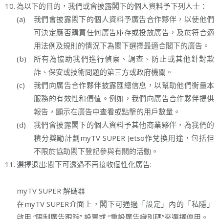
10.
為以下的目的，我們或會披露閣下的個人資料予下列人士：
(a)
我們會披露閣下的個人資料予廣告合作夥伴，以使他們
可決定應否購買任何廣告庫存或投放廣告，及於符合適
用法例及規則的情況下為閣下選擇最適合閣下的廣告。
(b)
所有為協助我們進行偵察、調查、防止或其他針對欺
詐、保安或技術問題的第三方或政府機關。
(c)
我們向廣告合作夥伴披露匯總信息，以幫助他們衡量本
服務的有效性和價值。例如，我們向廣告合作夥伴提供
報告，顯示在廣告中查看或點擊的用戶數量。
(d)
我們會披露閣下的個人資料予其他商業夥伴，為我們的
積分獎勵計劃myTV SUPER Jetso作兌換用途，包括但
不限於協助閣下登記參與有關的活動。
11.
選擇退出:閣下可透過不再接收個性化廣告:
myTV SUPER 解碼器
在myTV SUPER介面上，閣下可通過「設定」內的「私隱」
啟用 “限制廣告跟踪” 設置或 “重設廣告識別碼”來選擇停用。